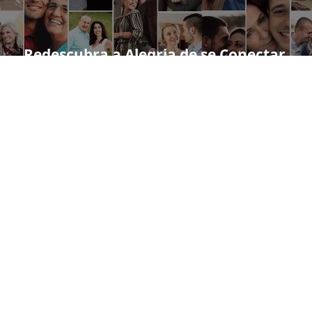
Redescubra a Alegria de se Conectar.
Pessoas a partir dos 45 anos estão
começando algo novo todos os dias!
1
PLATAFORMA MAIS BEM AVALIADA
Altamente
Recomendada
pelos Membros
Por que pessoas a partir dos 45 anos escolhem
nossa plataforma:
Conexões Genuínas: Conheça pessoas solteiras sérias, que
buscam relacionamentos de verdade